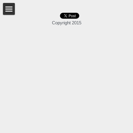
×
BLOG CATEGORIES
Αρχικη
Copyright 2015
All Categories
Home
γλαύκωμα
Για Ιατρους
Φορμες Συγκαταθεσης
Login
/
Register
Search
Ελληνικά
Ελληνικά
Αγγλικά